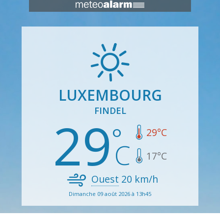
LUXEMBOURG
FINDEL
29
29
°C
17
°C
Ouest
20
km/h
Dimanche 09 août 2026 à 13h45