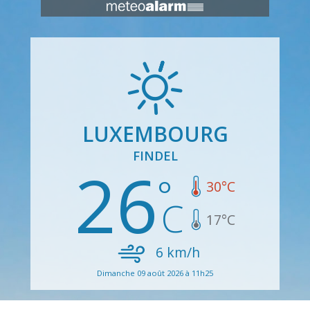
LUXEMBOURG
FINDEL
26
30
°C
17
°C
6
km/h
Dimanche 09 août 2026 à 11h25