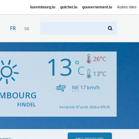
luxembourg.lu
guichet.lu
gouvernement.lu
Autres sites
FR
DE
13
26
°C
13
°C
NE
17
km/h
EMBOURG
FINDEL
Vendredi 07 août 2026 à 07h35
MES PRODUITS