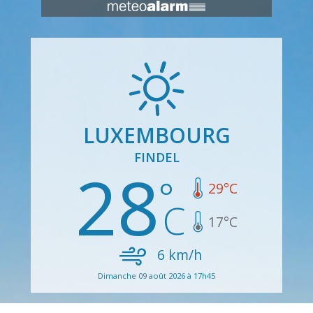
LUXEMBOURG
FINDEL
28
29
°C
17
°C
6
km/h
Dimanche 09 août 2026 à 17h45