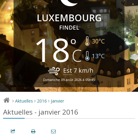
LUXEMBOURG
FINDEL
18
30
°C
13
°C
Est
7
km/h
Dimanche 09 août 2026 à 05h45
Aktuelles
2016
Janvier
>
>
>
Aktuelles - janvier 2016