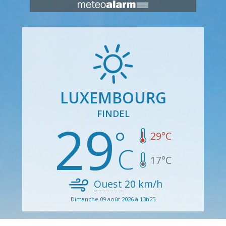
LUXEMBOURG
FINDEL
29
29
°C
17
°C
Ouest
20
km/h
Dimanche 09 août 2026 à 13h25