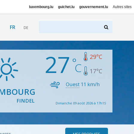
luxembourg.lu
guichet.lu
gouvernement.lu
Autres sites
FR
DE
27
29
°C
17
°C
Ouest
11
km/h
EMBOURG
FINDEL
Dimanche 09 août 2026 à 17h15
MES PRODUITS