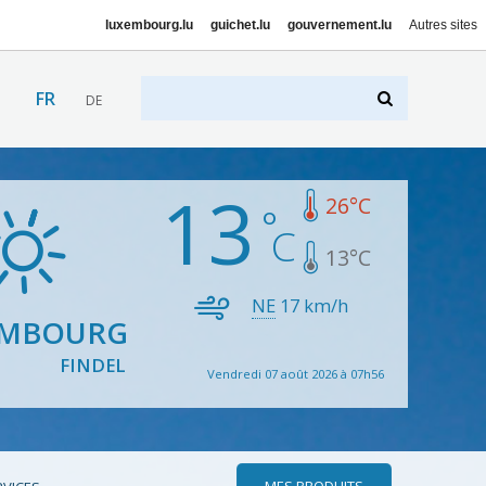
luxembourg.lu
guichet.lu
gouvernement.lu
Autres sites
FR
DE
13
26
°C
13
°C
NE
17
km/h
EMBOURG
FINDEL
Vendredi 07 août 2026 à 07h56
MES PRODUITS