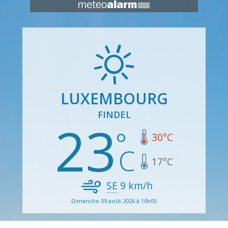
LUXEMBOURG
FINDEL
23
30
°C
17
°C
SE
9
km/h
Dimanche 09 août 2026 à 10h05