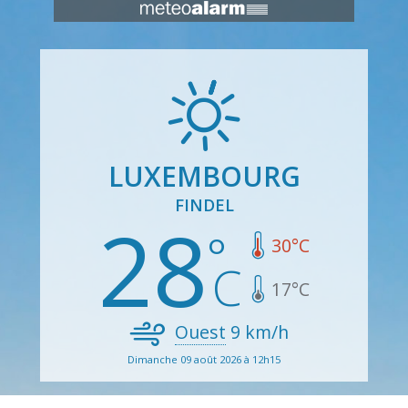
LUXEMBOURG
FINDEL
28
30
°C
17
°C
Ouest
9
km/h
Dimanche 09 août 2026 à 12h15