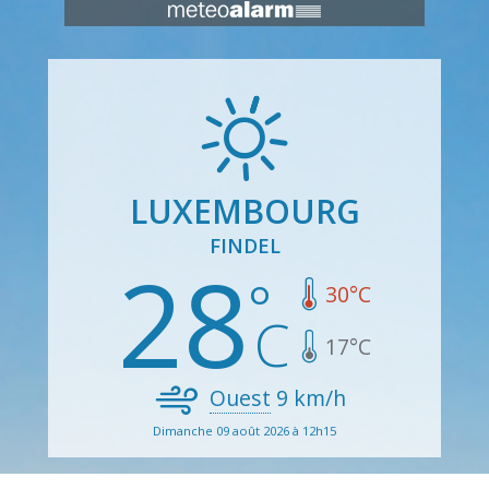
LUXEMBOURG
FINDEL
28
30
°C
17
°C
Ouest
9
km/h
Dimanche 09 août 2026 à 12h15