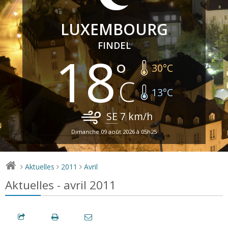
LUXEMBOURG
FINDEL
18
30
°C
13
°C
SE
7
km/h
Dimanche 09 août 2026 à 05h25
Aktuelles
2011
Avril
>
>
>
Aktuelles - avril 2011