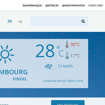
luxembourg.lu
guichet.lu
gouvernement.lu
Autres sites
FR
DE
28
30
°C
17
°C
11
km/h
EMBOURG
FINDEL
Dimanche 09 août 2026 à 11h35
MES PRODUITS