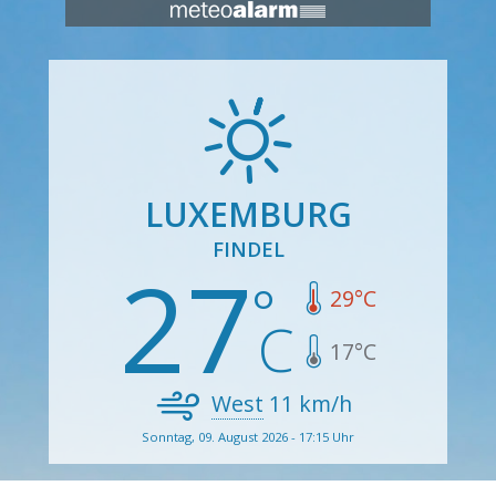
LUXEMBURG
FINDEL
27
29
°C
17
°C
West
11
km/h
Sonntag, 09. August 2026 - 17:15 Uhr