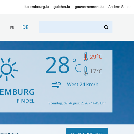
luxembourg.lu
guichet.lu
gouvernement.lu
Andere Seiten
DE
FR
28
29
°C
17
°C
West
24
km/h
XEMBURG
FINDEL
Sonntag, 09. August 2026 - 14:45 Uhr
MEINE PRODUKTE