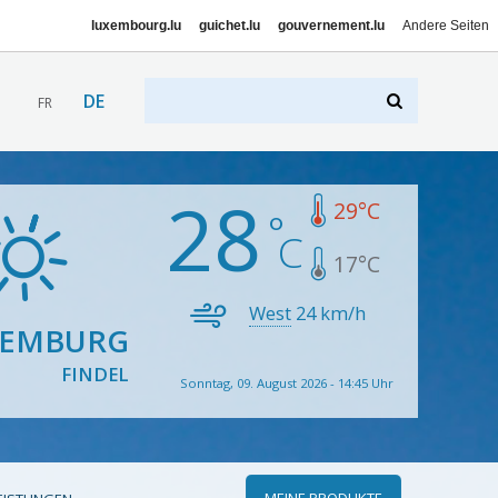
luxembourg.lu
guichet.lu
gouvernement.lu
Andere Seiten
DE
FR
28
29
°C
17
°C
West
24
km/h
XEMBURG
FINDEL
Sonntag, 09. August 2026 - 14:45 Uhr
MEINE PRODUKTE