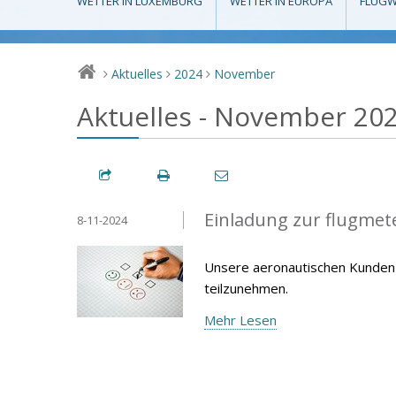
WETTER IN LUXEMBURG
WETTER IN EUROPA
FLUGW
Aktuelles
2024
November
>
>
>
Aktuelles - November 20
Einladung zur flugme
8-11-2024
Unsere aeronautischen Kunden 
teilzunehmen.
Mehr Lesen