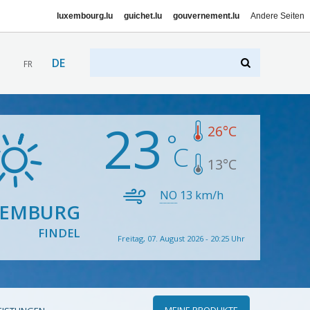
luxembourg.lu
guichet.lu
gouvernement.lu
Andere Seiten
DE
FR
23
26
°C
13
°C
NO
13
km/h
XEMBURG
FINDEL
Freitag, 07. August 2026 - 20:25 Uhr
MEINE PRODUKTE