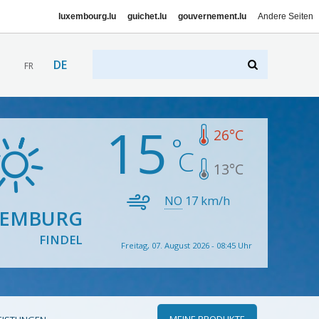
luxembourg.lu
guichet.lu
gouvernement.lu
Andere Seiten
DE
FR
15
26
°C
13
°C
NO
17
km/h
XEMBURG
FINDEL
Freitag, 07. August 2026 - 08:45 Uhr
MEINE PRODUKTE