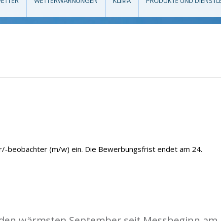
ETTER
WETTERWARNUNGEN
KLIMA
PRODUKTE UND DIENSTL
r/-beobachter (m/w) ein. Die Bewerbungsfrist endet am 24.
 den wärmsten September seit Messbeginn am