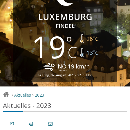
LUXEMBURG
FINDEL
19
26
°C
13
°C
NO
19
km/h
Freitag, 07. August 2026 - 22:35 Uhr
Aktuelles
2023
>
>
Aktuelles - 2023