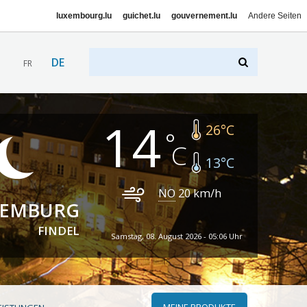
luxembourg.lu
guichet.lu
gouvernement.lu
Andere Seiten
DE
FR
14
26
°C
13
°C
NO
20
km/h
XEMBURG
FINDEL
Samstag, 08. August 2026 - 05:06 Uhr
MEINE PRODUKTE