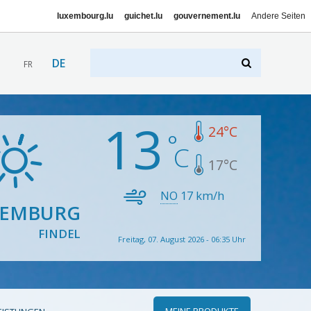
luxembourg.lu
guichet.lu
gouvernement.lu
Andere Seiten
DE
FR
13
24
°C
17
°C
NO
17
km/h
XEMBURG
FINDEL
Freitag, 07. August 2026 - 06:35 Uhr
MEINE PRODUKTE