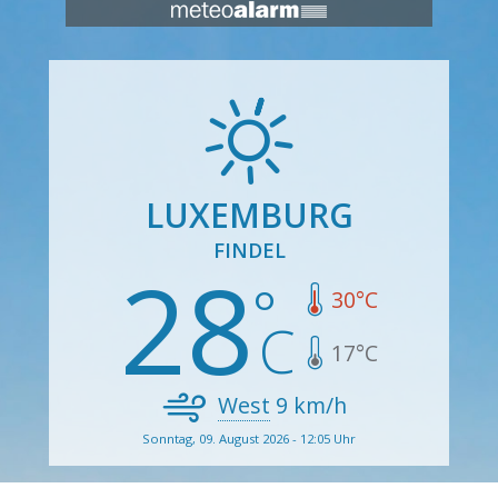
LUXEMBURG
FINDEL
28
30
°C
17
°C
West
9
km/h
Sonntag, 09. August 2026 - 12:05 Uhr