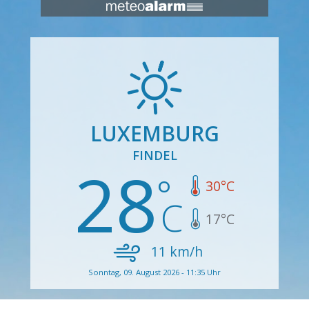
LUXEMBURG
FINDEL
28
30
°C
17
°C
11
km/h
Sonntag, 09. August 2026 - 11:35 Uhr