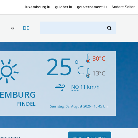
luxembourg.lu
guichet.lu
gouvernement.lu
Andere Seiten
DE
FR
25
30
°C
13
°C
NO
11
km/h
XEMBURG
FINDEL
Samstag, 08. August 2026 - 13:45 Uhr
MEINE PRODUKTE