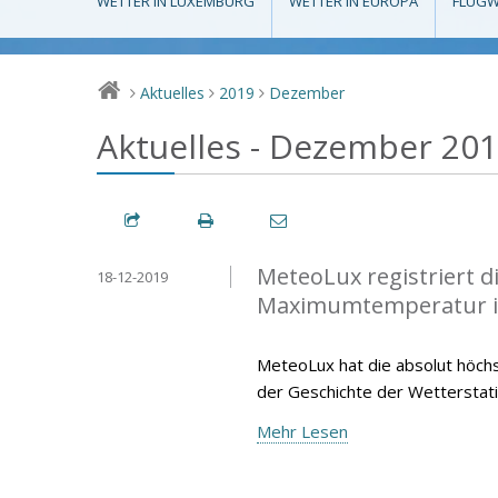
WETTER IN LUXEMBURG
WETTER IN EUROPA
FLUGW
Aktuelles
2019
Dezember
>
>
>
Aktuelles - Dezember 20
MeteoLux registriert 
18-12-2019
Maximumtemperatur 
MeteoLux hat die absolut höc
der Geschichte der Wetterstat
Mehr Lesen