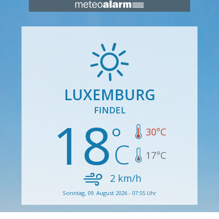
LUXEMBURG
FINDEL
18
30
°C
17
°C
2
km/h
Sonntag, 09. August 2026 - 07:55 Uhr