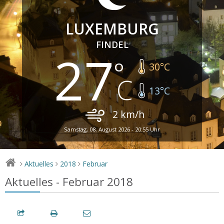
LUXEMBURG
FINDEL
27
30
°C
13
°C
2
km/h
Samstag, 08. August 2026 - 20:55 Uhr
Aktuelles
2018
Februar
>
>
>
Aktuelles - Februar 2018