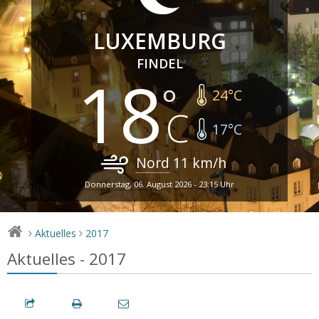
LUXEMBURG
FINDEL
18
24
°C
17
°C
Nord
11
km/h
Donnerstag, 06. August 2026 - 23:15 Uhr
Aktuelles
2017
>
>
Aktuelles - 2017