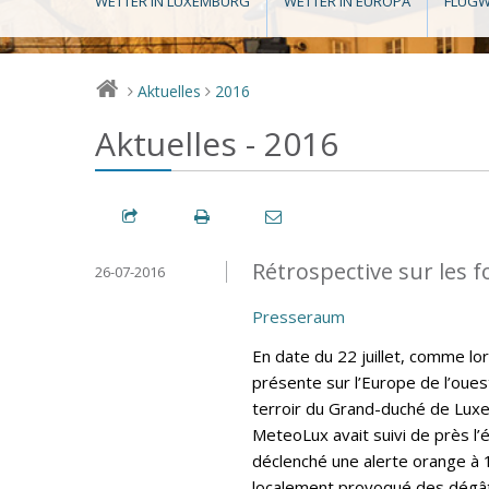
WETTER IN LUXEMBURG
WETTER IN EUROPA
FLUGW
Aktuelles
2016
>
>
Aktuelles - 2016
Rétrospective sur les fo
26-07-2016
Presseraum
En date du 22 juillet, comme lo
présente sur l’Europe de l’oues
terroir du Grand-duché de Lux
MeteoLux avait suivi de près l’
déclenché une alerte orange à 
localement provoqué des dégât