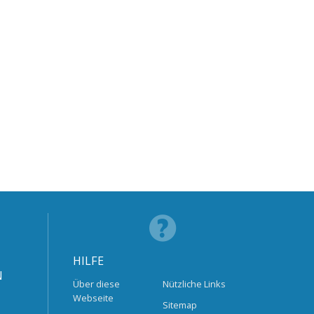
HILFE
N
Über diese
Nützliche Links
Webseite
Sitemap