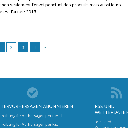
r non seulement l’envoi ponctuel des produits mais aussi leurs
e est l’année 2015.
1
2
3
4
TERVORHERSAGEN ABONNIEREN
RSS UND
WETTERDATE
hreibung für Vorhersagen per E-Mail
RSS Feed
hreibung für Vorhersagen per Fax
Wetterwarnungen