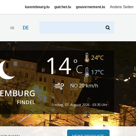
luxembourg.lu
guichet.lu
gouvernement.lu
Andere Seiten
DE
FR
14
24
°C
17
°C
NO
20
km/h
XEMBURG
FINDEL
Freitag, 07. August 2026 - 03:35 Uhr
MEINE PRODUKTE