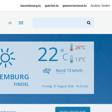
luxembourg.lu
guichet.lu
gouvernement.lu
Andere Seiten
DE
FR
22
26
°C
13
°C
Nord
13
km/h
XEMBURG
FINDEL
Freitag, 07. August 2026 - 16:15 Uhr
MEINE PRODUKTE