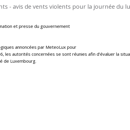
s - avis de vents violents pour la journée du l
rmation et presse du gouvernement
logiques annoncées par MeteoLux pour
16, les autorités concernées se sont réunies afin d’évaluer la situa
hé de Luxembourg.