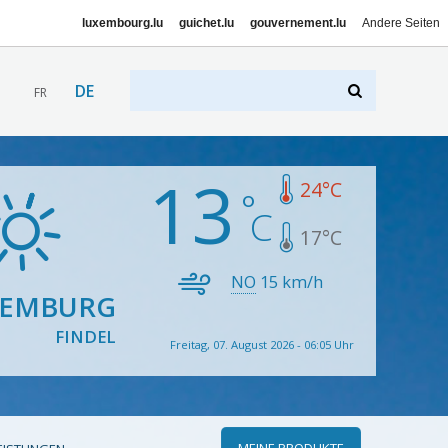
luxembourg.lu
guichet.lu
gouvernement.lu
Andere Seiten
DE
FR
13
24
°C
17
°C
NO
15
km/h
XEMBURG
FINDEL
Freitag, 07. August 2026 - 06:05 Uhr
MEINE PRODUKTE