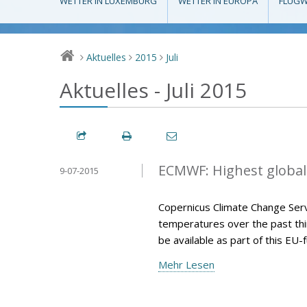
WETTER IN LUXEMBURG
WETTER IN EUROPA
FLUGW
Aktuelles
2015
Juli
>
>
>
Aktuelles - Juli 2015
ECMWF: Highest global
9-07-2015
Copernicus Climate Change Serv
temperatures over the past thir
be available as part of this E
Mehr Lesen