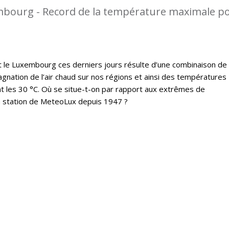
mbourg - Record de la température maximale p
t le Luxembourg ces derniers jours résulte d’une combinaison de
gnation de l’air chaud sur nos régions et ainsi des températures
 les 30 °C. Où se situe-t-on par rapport aux extrêmes de
a station de MeteoLux depuis 1947 ?