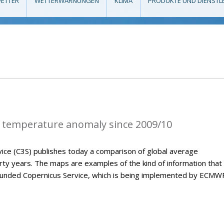
ETTER
WETTERWARNUNGEN
KLIMA
PRODUKTE UND DIENSTL
 temperature anomaly since 2009/10
ice (C3S) publishes today a comparison of global average
ty years. The maps are examples of the kind of information that 
U-funded Copernicus Service, which is being implemented by ECMWF