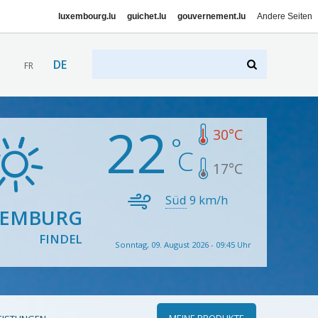
luxembourg.lu
guichet.lu
gouvernement.lu
Andere Seiten
DE
FR
22
30
°C
17
°C
Süd
9
km/h
XEMBURG
FINDEL
Sonntag, 09. August 2026 - 09:45 Uhr
MEINE PRODUKTE