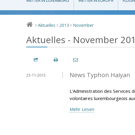
WETTER IN LUXEMBURG
WETTER IN EUROPA
FLUGW
Aktuelles
2013
November
>
>
>
Aktuelles - November 20
News Typhon Haiyan
23-11-2013
L’Administration des Services d
volontaires luxembourgeois aux P
Mehr Lesen