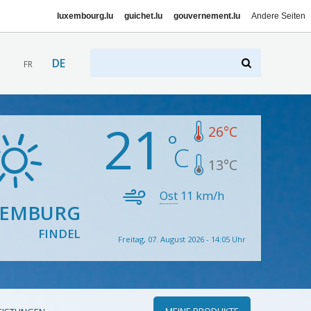
luxembourg.lu
guichet.lu
gouvernement.lu
Andere Seiten
DE
FR
21
26
°C
13
°C
Ost
11
km/h
XEMBURG
FINDEL
Freitag, 07. August 2026 - 14:05 Uhr
MEINE PRODUKTE