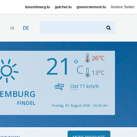
luxembourg.lu
guichet.lu
gouvernement.lu
Andere Seiten
DE
FR
21
26
°C
13
°C
Ost
11
km/h
XEMBURG
FINDEL
Freitag, 07. August 2026 - 14:25 Uhr
MEINE PRODUKTE