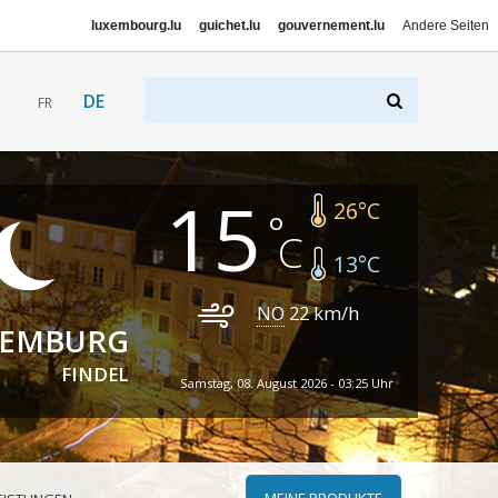
luxembourg.lu
guichet.lu
gouvernement.lu
Andere Seiten
DE
FR
15
26
°C
13
°C
NO
22
km/h
XEMBURG
FINDEL
Samstag, 08. August 2026 - 03:25 Uhr
MEINE PRODUKTE