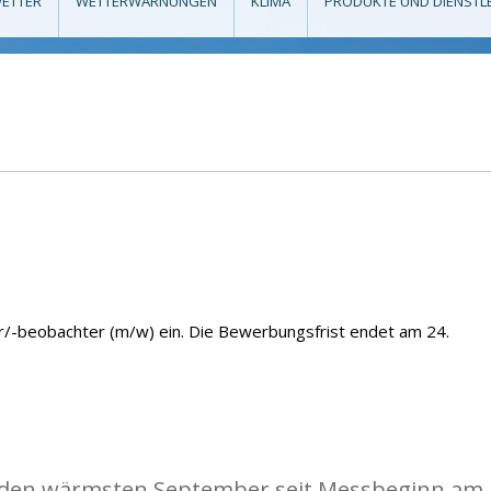
ETTER
WETTERWARNUNGEN
KLIMA
PRODUKTE UND DIENSTL
r/-beobachter (m/w) ein. Die Bewerbungsfrist endet am 24.
 den wärmsten September seit Messbeginn am