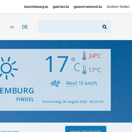
luxembourg.lu
guichet.lu
gouvernement.lu
Andere Seiten
DE
FR
17
24
°C
17
°C
West
15
km/h
XEMBURG
FINDEL
Donnerstag, 06. August 2026 - 09:25 Uhr
MEINE PRODUKTE