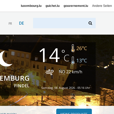
luxembourg.lu
guichet.lu
gouvernement.lu
Andere Seiten
DE
FR
14
26
°C
13
°C
NO
22
km/h
XEMBURG
FINDEL
Samstag, 08. August 2026 - 05:16 Uhr
MEINE PRODUKTE