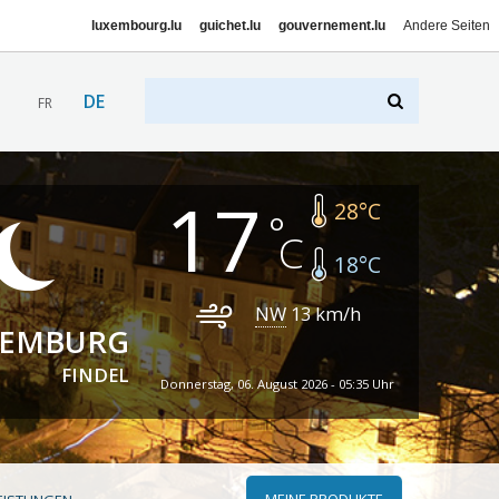
luxembourg.lu
guichet.lu
gouvernement.lu
Andere Seiten
DE
FR
17
28
°C
18
°C
NW
13
km/h
XEMBURG
FINDEL
Donnerstag, 06. August 2026 - 05:35 Uhr
MEINE PRODUKTE