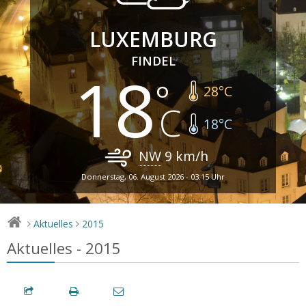
LUXEMBURG
FINDEL
18
28
°C
18
°C
NW
9
km/h
Donnerstag, 06. August 2026 - 03:15 Uhr
Aktuelles
2015
>
>
Aktuelles - 2015