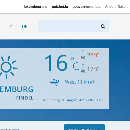
luxembourg.lu
guichet.lu
gouvernement.lu
Andere Seiten
DE
FR
16
24
°C
17
°C
West
11
km/h
XEMBURG
FINDEL
Donnerstag, 06. August 2026 - 08:25 Uhr
MEINE PRODUKTE