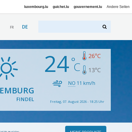
luxembourg.lu
guichet.lu
gouvernement.lu
Andere Seiten
DE
FR
24
26
°C
13
°C
NO
11
km/h
XEMBURG
FINDEL
Freitag, 07. August 2026 - 18:25 Uhr
MEINE PRODUKTE