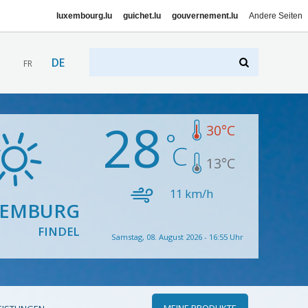
luxembourg.lu
guichet.lu
gouvernement.lu
Andere Seiten
DE
FR
28
30
°C
13
°C
11
km/h
XEMBURG
FINDEL
Samstag, 08. August 2026 - 16:55 Uhr
MEINE PRODUKTE