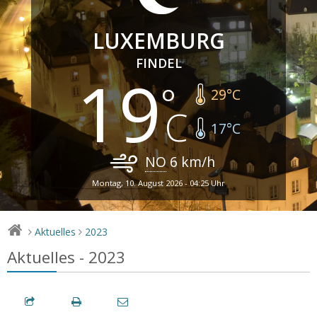
LUXEMBURG
FINDEL
19
29
°C
17
°C
NO
6
km/h
Montag, 10. August 2026 - 04:25 Uhr
Aktuelles
2023
>
>
Aktuelles - 2023