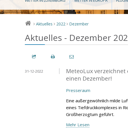
WETTER IN LUXEMBURG
WETTER IN EUROPA
FLUGW
Aktuelles
2022
Dezember
>
>
>
Aktuelles - Dezember 20
MeteoLux verzeichnet 
31-12-2022
einen Dezember!
Presseraum
Eine außergewöhnlich milde Lu
eines Tiefdruckkomplexes in Ri
Großherzogtum geführt.
Mehr Lesen