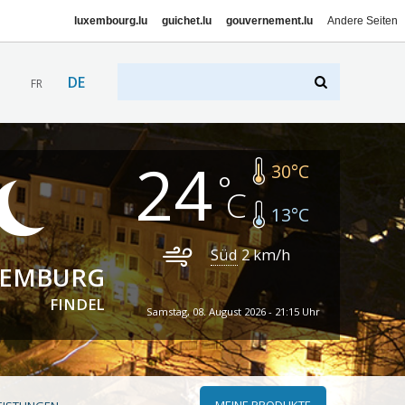
luxembourg.lu
guichet.lu
gouvernement.lu
Andere Seiten
DE
FR
24
30
°C
13
°C
Süd
2
km/h
XEMBURG
FINDEL
Samstag, 08. August 2026 - 21:15 Uhr
MEINE PRODUKTE