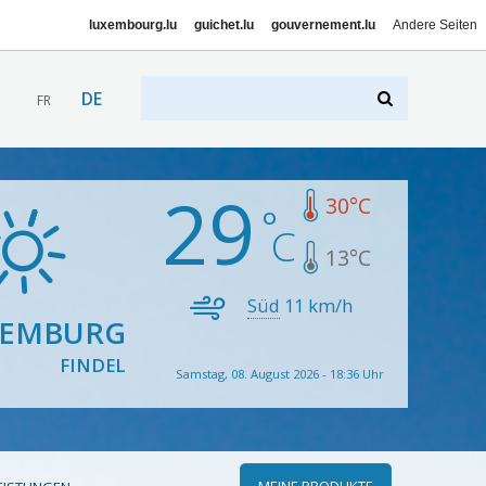
luxembourg.lu
guichet.lu
gouvernement.lu
Andere Seiten
DE
FR
29
30
°C
13
°C
Süd
11
km/h
XEMBURG
FINDEL
Samstag, 08. August 2026 - 18:36 Uhr
MEINE PRODUKTE