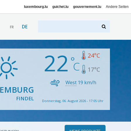
luxembourg.lu
guichet.lu
gouvernement.lu
Andere Seiten
DE
FR
22
24
°C
17
°C
West
19
km/h
XEMBURG
FINDEL
Donnerstag, 06. August 2026 - 17:05 Uhr
MEINE PRODUKTE