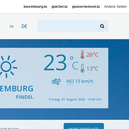
luxembourg.lu
guichet.lu
gouvernement.lu
Andere Seiten
DE
FR
23
26
°C
13
°C
NO
13
km/h
XEMBURG
FINDEL
Freitag, 07. August 2026 - 19:45 Uhr
MEINE PRODUKTE