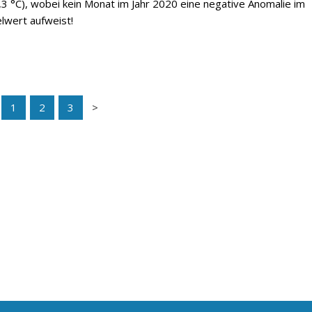
3 °C), wobei kein Monat im Jahr 2020 eine negative Anomalie im
lwert aufweist!
1
2
3