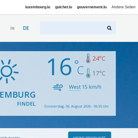
luxembourg.lu
guichet.lu
gouvernement.lu
Andere Seiten
DE
FR
16
24
°C
17
°C
West
15
km/h
XEMBURG
FINDEL
Donnerstag, 06. August 2026 - 06:55 Uhr
MEINE PRODUKTE