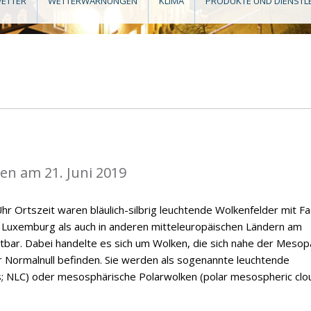
ETTER
WETTERWARNUNGEN
KLIMA
PRODUKTE UND DIENSTL
n am 21. Juni 2019
hr Ortszeit waren bläulich-silbrig leuchtende Wolkenfelder mit F
n Luxemburg als auch in anderen mitteleuropäischen Ländern am
tbar. Dabei handelte es sich um Wolken, die sich nahe der Meso
 Normalnull befinden. Sie werden als sogenannte leuchtende
s; NLC) oder mesosphärische Polarwolken (polar mesospheric clo