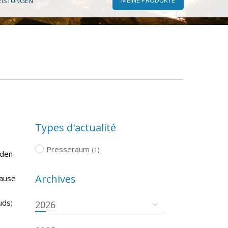
EISTUNGEN
Types d'actualité
Presseraum
(1)
aden-
Archives
pause
uds;
2026