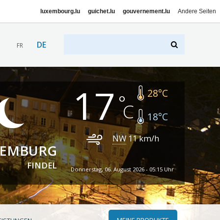
luxembourg.lu
guichet.lu
gouvernement.lu
Andere Seiten
DE
FR
17
28
°C
18
°C
NW
11
km/h
XEMBURG
FINDEL
Donnerstag, 06. August 2026 - 05:15 Uhr
MEINE PRODUKTE