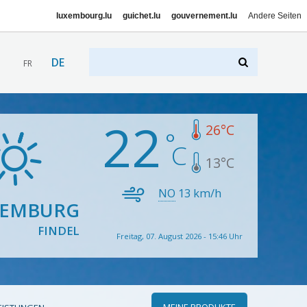
luxembourg.lu
guichet.lu
gouvernement.lu
Andere Seiten
DE
FR
22
26
°C
13
°C
NO
13
km/h
XEMBURG
FINDEL
Freitag, 07. August 2026 - 15:46 Uhr
MEINE PRODUKTE