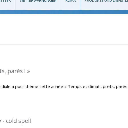
ETTER
WETTERWARNUNGEN
KLIMA
PRODUKTE UND DIENSTL
s, parés ! »
iale a pour thème cette année « Temps et climat : prêts, parés 
- cold spell