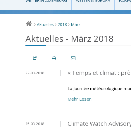
WETTER IN LUXEMBURG
WETTER IN EUROPA
FLUGW
Aktuelles
2018
März
>
>
>
Aktuelles - März 2018
« Temps et climat : prêt
22-03-2018
La Journée météorologique mond
Mehr Lesen
Climate Watch Advisory 
15-03-2018