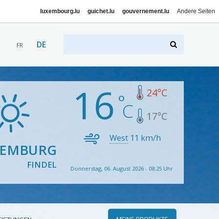
luxembourg.lu
guichet.lu
gouvernement.lu
Andere Seiten
DE
FR
16
24
°C
17
°C
West
11
km/h
XEMBURG
FINDEL
Donnerstag, 06. August 2026 - 08:25 Uhr
MEINE PRODUKTE